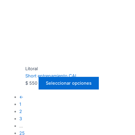
en
la
página
de
producto
Litoral
Short entrenamiento CAL
$
550
Seleccionar opciones
←
1
2
3
…
25