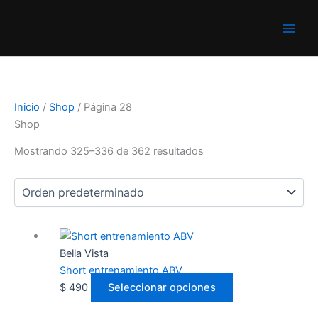
Ir
al
contenido
Inicio
/
Shop
/ Página 28
Shop
Mostrando 325–336 de 362 resultados
Este
producto
Bella Vista
tiene
Short entrenamiento ABV
múltiples
$
490
Seleccionar opciones
variantes.