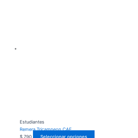
Estudiantes
Remera Tricampeon CAE
$
790
Seleccionar opciones