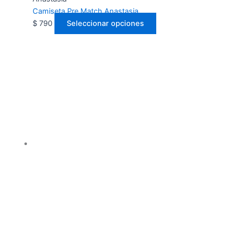
Camiseta Pre Match Anastasia
$
790
Seleccionar opciones