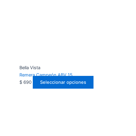
Bella Vista
Remera Campeón ABV 15
$
690
Seleccionar opciones