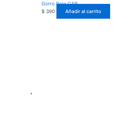
Gorro Rojo CAP
$
390
Añadir al carrito