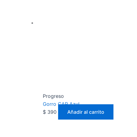
Progreso
Gorro CAP Azul
$
390
Añadir al carrito